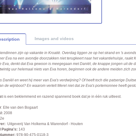
Images and videos
scription
riendinnen zijn op vakantie in Kroatië. Overdag liggen ze op het strand en 's avonds 
r Eva na een avondje doorzakken niet terugkeert naar het vakantiehuisje, raakt Ka
ke Eva, denkt dat Eva gewoon is meegegaan met Daniël, de knappe jongen uit de 
twintig uur helemaal niets van Eva horen, beginnen ook de andere meiden zich zo
s Daniël en weet hij meer van Eva's verdwijning? Of heeft toch die patserige Duit
n de wijnboot? En waarom vertelt Merel niet dat ze Eva's portemonnee heeft ges
st
is een beklemmend en razend spannend boek dat je in één ruk uitleest.
r
: Elle van den Bogaart
l:
2008
2e
er:
Uitgeverij Van Holkema & Warendorf - Houten
 Pagina's:
143
 Nummer:
978-90-475-0118-3