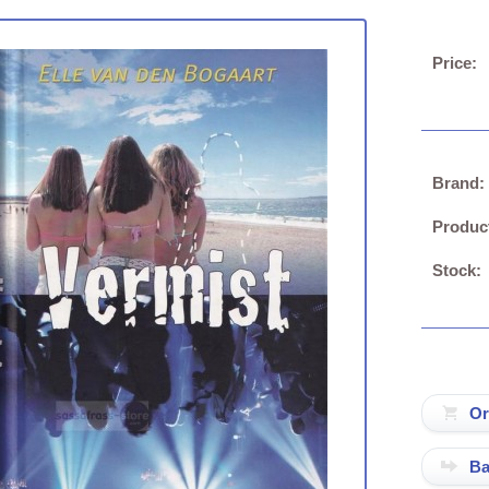
Price:
Brand:
Produc
Stock:
Ba