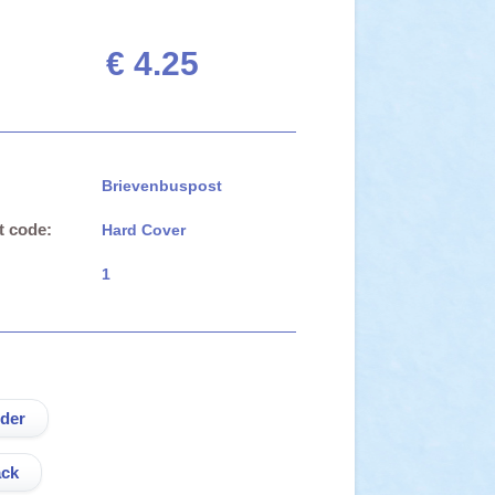
€ 4.25
Brievenbuspost
t code:
Hard Cover
1
ck