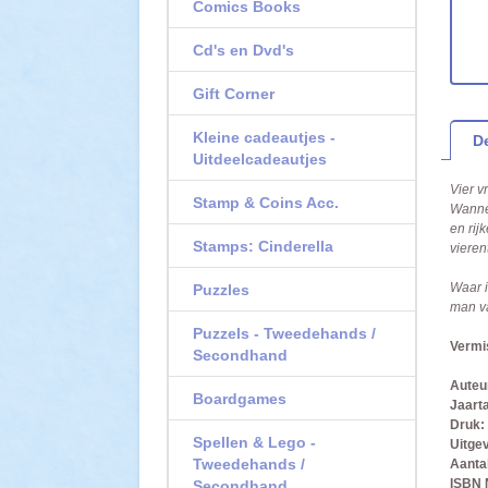
Comics Books
Cd's en Dvd's
Gift Corner
Kleine cadeautjes -
De
Uitdeelcadeautjes
Vier v
Stamp & Coins Acc.
Wannee
en rij
Stamps: Cinderella
vieren
Waar i
Puzzles
man va
Puzzels - Tweedehands /
Vermi
Secondhand
Auteu
Boardgames
Jaarta
Druk:
Spellen & Lego -
Uitgev
Tweedehands /
Aantal
ISBN
Secondhand