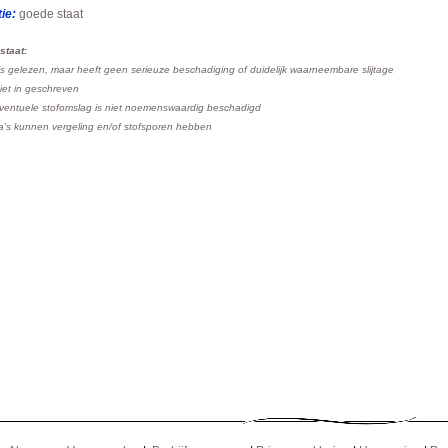
ie:
goede staat
staat:
is gelezen, maar heeft geen serieuze beschadiging of duidelijk waarneembare slijtage
niet in geschreven
ventuele stofomslag is niet noemenswaardig beschadigd
a's kunnen vergeling en/of stofsporen hebben