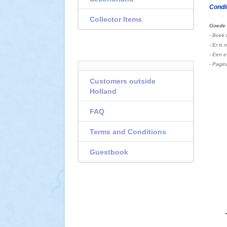
Condit
Collector Items
Goede 
- Boek 
- Er is 
- Een e
- Pagin
Customers outside
Holland
FAQ
Terms and Conditions
Guestbook
--------------------