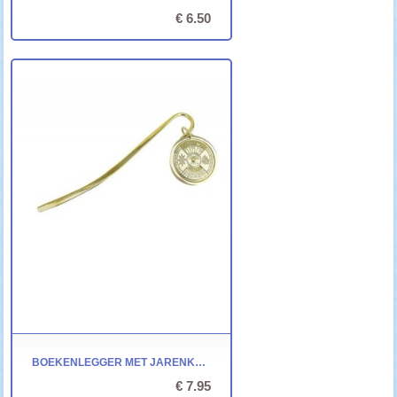
€ 6.50
BOEKENLEGGER MET JARENKALENDER - 14 X Ø 3,8 CM
€ 7.95