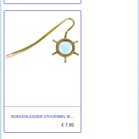
BOEKENLEGGER STUURWIEL MET LOEP - 14XØ5/2,2CM
€ 7.95