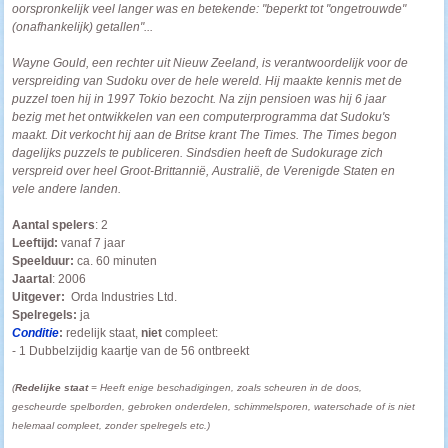
oorspronkelijk veel langer was en betekende: "beperkt tot "ongetrouwde"
(onafhankelijk) getallen"...
Wayne Gould, een rechter uit Nieuw Zeeland, is verantwoordelijk voor de
verspreiding van Sudoku over de hele wereld. Hij maakte kennis met de
puzzel toen hij in 1997 Tokio bezocht. Na zijn pensioen was hij 6 jaar
bezig met het ontwikkelen van een computerprogramma dat Sudoku's
maakt. Dit verkocht hij aan de Britse krant The Times. The Times begon
dagelijks puzzels te publiceren. Sindsdien heeft de Sudokurage zich
verspreid over heel Groot-Brittannië, Australië, de Verenigde Staten en
vele andere landen.
Aantal spelers
: 2
Leeftijd:
vanaf 7 jaar
Speelduur:
ca. 60 minuten
Jaartal
: 2006
Uitgever:
Orda Industries Ltd.
Spelregels:
ja
Conditie
:
redelijk staat,
niet
compleet:
- 1 Dubbelzijdig kaartje van de 56 ontbreekt
(
Redelijke staat
= Heeft enige beschadigingen, zoals scheuren in de doos,
gescheurde spelborden, gebroken onderdelen, schimmelsporen, waterschade of is niet
helemaal compleet, zonder spelregels etc.)