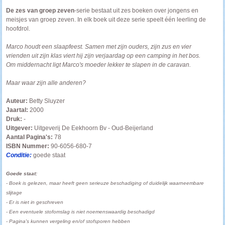
De zes van groep zeven
-serie bestaat uit zes boeken over jongens en
meisjes van groep zeven. In elk boek uit deze serie speelt één leerling de
hoofdrol.
Marco houdt een slaapfeest. Samen met zijn ouders, zijn zus en vier
vrienden uit zijn klas viert hij zijn verjaardag op een camping in het bos.
Om middernacht ligt Marco's moeder lekker te slapen in de caravan.
Maar waar zijn alle anderen?
Auteur:
Betty Sluyzer
Jaartal:
2000
Druk:
-
Uitgever:
Uitgeverij De Eekhoorn Bv - Oud-Beijerland
Aantal Pagina's:
78
ISBN Nummer:
90-6056-680-7
Conditie:
goede staat
Goede staat:
- Boek is gelezen, maar heeft geen serieuze beschadiging of duidelijk waarneembare
slijtage
- Er is niet in geschreven
- Een eventuele stofomslag is niet noemenswaardig beschadigd
- Pagina's kunnen vergeling en/of stofsporen hebben