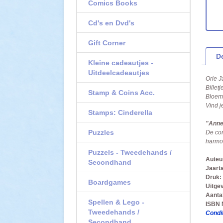
Comics Books
Cd's en Dvd's
Gift Corner
De
Kleine cadeautjes -
Uitdeelcadeautjes
Orie J
Billet
Stamp & Coins Acc.
Bloeme
Vind j
Stamps: Cinderella
"Annel
Puzzles
De com
harmo
Puzzels - Tweedehands /
Auteu
Secondhand
Jaarta
Druk:
Boardgames
Uitgev
Aantal
Spellen & Lego -
ISBN
Tweedehands /
Condit
Secondhand