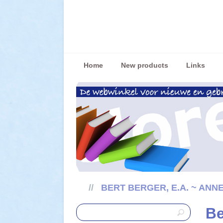
Home
New products
Links
//
BERT BERGER, E.A. ~ ANN
Be