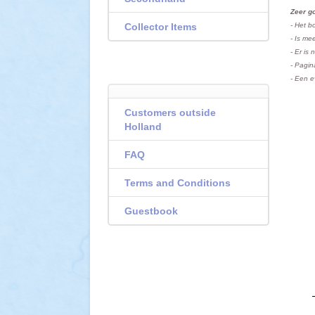
Zeer go
Collector Items
-
Het bo
- I
s mee
- Er is 
- Pagin
- Een e
Customers outside
Holland
FAQ
Terms and Conditions
Guestbook
--------------------