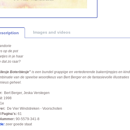
Images and videos
scription
andorie
jes op de pot
tjes in je haar
e dat zo raar?
iesje Boterbiesje"
is een bundel grappige en vertederende bakerrijmpjes en kinde
binatie van de speelse woordkeus van Bert Berger en de fantasievolle illustrati
nieus geheel.
r:
Bert Berger, Jeska Verstegen
l:
1998
1e
er:
De Vier Windstreken - Voorschoten
 Pagina's:
61
 Nummer:
90-5579-341-8
ie:
zeer goede staat