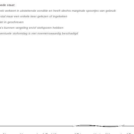
ede staat:
ek verkeert in uitstekende conditie en
heeft slechts marginale spoortjes van gebruik
stal maar een enkele keer gelezen of ingekeken
niet in geschreven
a's kunnen vergeling en/of stofsporen hebben
ventuele stofomslag is niet noemenswaardig beschadigd