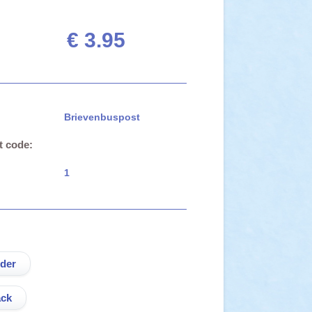
€ 3.95
Brievenbuspost
t code:
1
ck