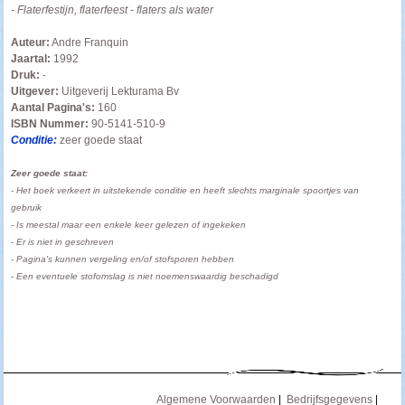
- Flaterfestijn, flaterfeest - flaters als water
Auteur:
Andre Franquin
Jaartal:
1992
Druk:
-
Uitgever:
Uitgeverij Lekturama Bv
Aantal Pagina's:
160
ISBN Nummer:
90-5141-510-9
Conditie:
zeer
goede staat
Zeer goede staat:
-
Het boek verkeert in uitstekende conditie en
heeft slechts marginale spoortjes van
gebruik
- I
s meestal maar een enkele keer gelezen of ingekeken
- Er is niet in geschreven
- Pagina's kunnen vergeling en/of stofsporen hebben
- Een eventuele stofomslag is niet noemenswaardig beschadigd
--------------------
-----------------------------------
Algemene Voorwaarden
|
Bedrijfsgegevens
|