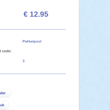
€ 12.95
Pakketpost
t code:
3
ck