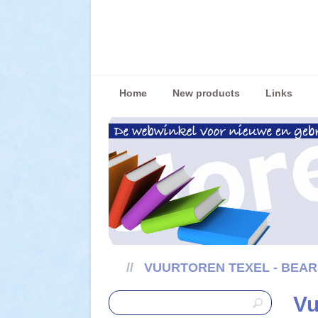
Home
New products
Links
//
VUURTOREN TEXEL - BEARS
Vu