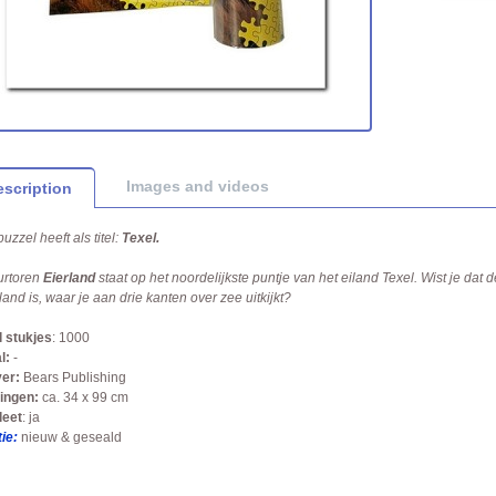
Images and videos
scription
uzzel heeft als titel:
Texel.
urtoren
Eierland
staat op het noordelijkste puntje van het eiland Texel. Wist je dat 
and is, waar je aan drie kanten over zee uitkijkt?
 stukjes
: 1000
l:
-
ver:
Bears Publishing
ingen:
ca. 34 x 99 cm
eet
: ja
ie:
nieuw & geseald