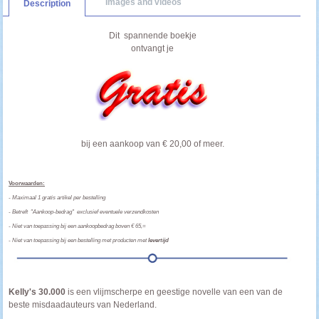
Images and videos
Description
Dit spannende boekje
ontvangt je
bij een aankoop van € 20,00 of meer.
Voorwaarden:
- Maximaal 1 gratis artikel per bestelling
-
Betreft "Aankoop-bedrag" exclusief eventuele verzendkosten
- Niet van toepassing bij een aankoopbedrag boven € 65,=
- Niet van toepassing bij een bestelling met producten met
levertijd
Kelly's 30.000
is een vlijmscherpe en geestige novelle van een van de
beste misdaadauteurs van Nederland.