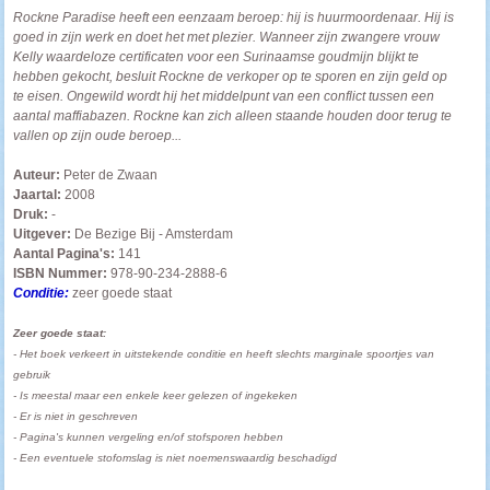
Rockne Paradise heeft een eenzaam beroep: hij is huurmoordenaar. Hij is
goed in zijn werk en doet het met plezier. Wanneer zijn zwangere vrouw
Kelly waardeloze certificaten voor een Surinaamse goudmijn blijkt te
hebben gekocht, besluit Rockne de verkoper op te sporen en zijn geld op
te eisen. Ongewild wordt hij het middelpunt van een conflict tussen een
aantal maffiabazen. Rockne kan zich alleen staande houden door terug te
vallen op zijn oude beroep...
Auteur:
Peter de Zwaan
Jaartal:
2008
Druk:
-
Uitgever:
De Bezige Bij - Amsterdam
Aantal Pagina's:
141
ISBN Nummer:
978-90-234-2888-6
Conditie:
zeer goede staat
Zeer goede staat:
-
Het boek verkeert in uitstekende conditie en
heeft slechts marginale spoortjes van
gebruik
- I
s meestal maar een enkele keer gelezen of ingekeken
- Er is niet in geschreven
- Pagina's kunnen vergeling en/of stofsporen hebben
- Een eventuele stofomslag is niet noemenswaardig beschadigd