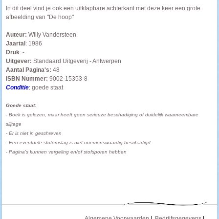
In dit deel vind je ook een uitklapbare achterkant met deze keer een grote
afbeelding van "De hoop"
Auteur:
Willy Vandersteen
Jaartal
: 1986
Druk
: -
Uitgever:
Standaard Uitgeverij - Antwerpen
Aantal Pagina's:
48
ISBN Nummer:
9002-15353-8
Conditie
:
goede staat
Goede staat:
- Boek is gelezen, maar heeft geen serieuze beschadiging of duidelijk waarneembare
slijtage
- Er is niet in geschreven
- Een eventuele stofomslag is niet noemenswaardig beschadigd
- Pagina's kunnen vergeling en/of stofsporen hebben
--------------------
-----------------------------------
Algemene Voorwaarden
|
Bedrijfsgegevens
|