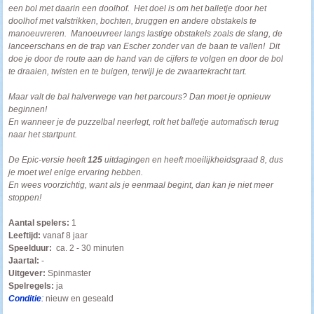
een bol met daarin een doolhof. Het doel is om het balletje door het
doolhof met valstrikken, bochten, bruggen en andere obstakels te
manoeuvreren. Manoeuvreer langs lastige obstakels zoals de slang, de
lanceerschans en de trap van Escher zonder van de baan te vallen!
Dit
doe je door de route aan de hand van de cijfers te volgen en door de bol
te draaien, twisten en te buigen, terwijl je de zwaartekracht tart.
Maar valt de bal halverwege van het parcours? Dan moet je opnieuw
beginnen!
En wanneer je de puzzelbal neerlegt, rolt het balletje automatisch terug
naar het startpunt.
De Epic-versie heeft
125
uitdagingen en heeft moeilijkheidsgraad 8, dus
je moet wel enige ervaring hebben.
En wees voorzichtig, want als je eenmaal begint, dan kan je niet meer
stoppen!
Aantal spelers:
1
Leeftijd:
vanaf 8 jaar
Speelduur:
ca. 2 - 30 minuten
Jaartal:
-
Uitgever:
Spinmaster
Spelregels:
ja
Conditie
:
nieuw en geseald