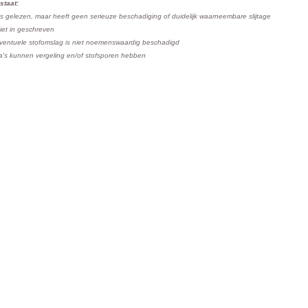
staat:
is gelezen, maar heeft geen serieuze beschadiging of duidelijk waarneembare slijtage
niet in geschreven
ventuele stofomslag is niet noemenswaardig beschadigd
a's kunnen vergeling en/of stofsporen hebben