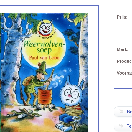
Prijs:
Merk:
Produc
Voorraa
Te