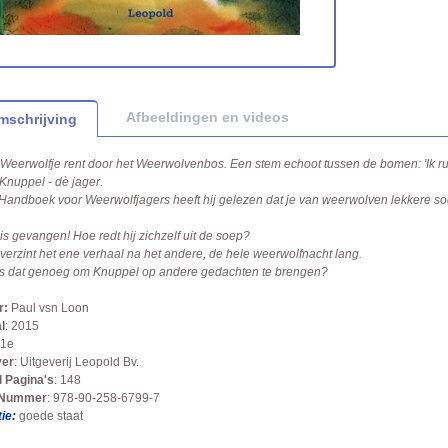
Afbeeldingen en videos
mschrijving
 Weerwolfje rent door het Weerwolvenbos. Een stem echoot tussen de bomen: 'Ik r
 Knuppel - dè jager.
 Handboek voor Weerwolfjagers heeft hij gelezen dat je van weerwolven lekkere soe
 is gevangen! Hoe redt hij zichzelf uit de soep?
 verzint het ene verhaal na het andere, de hele weerwolfnacht lang.
is dat genoeg om Knuppel op andere gedachten te brengen?
r:
Paul vsn Loon
l
: 2015
1e
ver
: Uitgeverij Leopold Bv.
l Pagina's
: 148
 Nummer
: 978-90-258-6799-7
ie:
goede staat