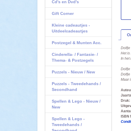
Cd's en Dvd's
Gift Corner
Kleine cadeautjes -
Uitdeelcadeautjes
O
Postzegel & Munten Acc.
Dolfje
Het is
Cinderella- / Fantasie- /
In het
Thema- & Postzegels
Dolfje
Puzzels - Nieuw / New
Dolfje
Maar 
Puzzels - Tweedehands /
Secondhand
Auteu
Jaarta
Druk:
Spellen & Lego - Nieuw /
Uitge
New
Aanta
ISBN
Spellen & Lego -
Condit
Tweedehands /
Secondhand