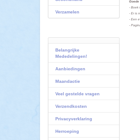
Goede 
- Boek 
Verzamelen
- Er is 
- Een e
- Pagin
Belangrijke
Mededelingen!
Aanbiedingen
Maandactie
Veel gestelde vragen
Verzendkosten
Privacyverklaring
Herroeping