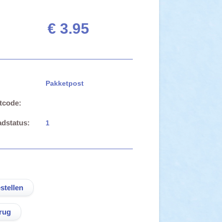
€ 3.95
Pakketpost
tcode:
dstatus:
1
rug