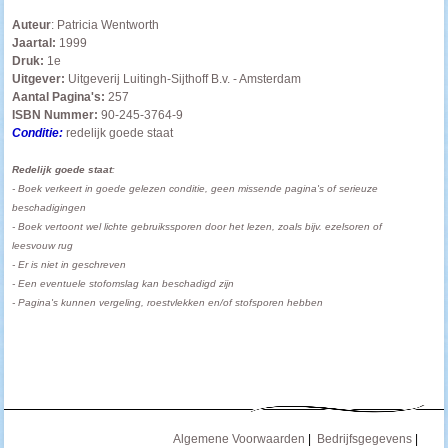
Auteur
: Patricia Wentworth
Jaartal:
1999
Druk:
1e
Uitgever:
Uitgeverij Luitingh-Sijthoff B.v. - Amsterdam
Aantal Pagina's:
257
ISBN Nummer:
90-245-3764-9
Conditie:
redelijk goede staat
Redelijk goede staat
:
- Boek
verkeert in goede gelezen conditie, geen missende pagina's of serieuze
beschadigingen
- Boek vertoont wel lichte gebruikssporen door het lezen, zoals bijv. ezelsoren of
leesvouw rug
- Er is niet in geschreven
- Een eventuele stofomslag kan beschadigd zijn
- Pagina's kunnen vergeling, roestvlekken en/of stofsporen hebben
--------------------
-----------------------------------
Algemene Voorwaarden
|
Bedrijfsgegevens
|