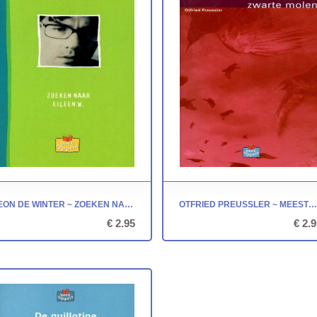
LEON DE WINTER ~ ZOEKEN NAAR EILEEN W.
OTFRIED PREUSSLER ~ MEESTER VAN DE ZWARTE MOLEN
€ 2.95
€ 2.9