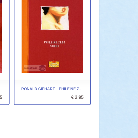
RONALD GIPHART ~ PHILEINE ZEGT SORRY
5
€ 2.95